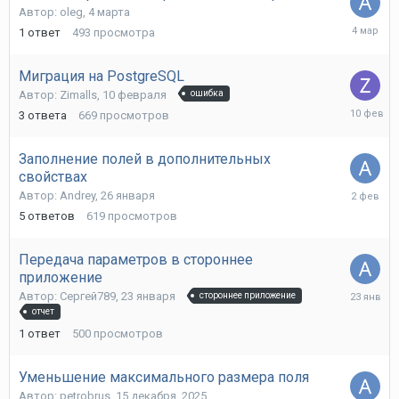
Автор:
oleg
,
4 марта
4
1
ответ
493
просмотра
марта
Миграция на PostgreSQL
Автор:
Zimalls
,
10 февраля
ошибка
10
3
ответа
669
просмотров
февраля
Заполнение полей в дополнительных
свойствах
2
Автор:
Andrey
,
26 января
февраля
5
ответов
619
просмотров
Передача параметров в стороннее
приложение
23
Автор:
Сергей789
,
23 января
стороннее приложение
января
отчет
1
ответ
500
просмотров
Уменьшение максимального размера поля
Автор:
petrobrus
,
15 декабря, 2025