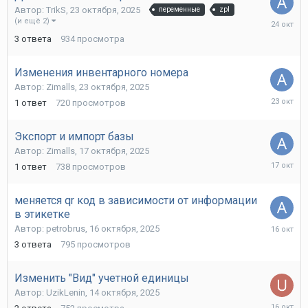
Автор:
TrikS
,
23 октября, 2025
переменные
zpl
24
(и ещё 2)
октября,
3
ответа
934
просмотра
2025
Изменения инвентарного номера
Автор:
Zimalls
,
23 октября, 2025
23
1
ответ
720
просмотров
октября,
2025
Экспорт и импорт базы
Автор:
Zimalls
,
17 октября, 2025
17
1
ответ
738
просмотров
октября,
2025
меняется qr код в зависимости от информации
в этикетке
16
Автор:
petrobrus
,
16 октября, 2025
октября,
3
ответа
795
просмотров
2025
Изменить "Вид" учетной единицы
Автор:
UzikLenin
,
14 октября, 2025
16