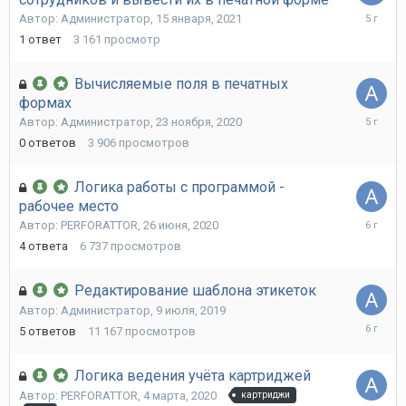
28
Автор:
Администратор
,
15 января, 2021
января,
1
ответ
3 161
просмотр
2021
Вычисляемые поля в печатных
формах
23
Автор:
Администратор
,
23 ноября, 2020
ноября,
0
ответов
3 906
просмотров
2020
Логика работы с программой -
рабочее место
30
Автор:
PERFORATTOR
,
26 июня, 2020
июня,
4
ответа
6 737
просмотров
2020
Редактирование шаблона этикеток
Автор:
Администратор
,
9 июля, 2019
19
5
ответов
11 167
просмотров
июня,
2020
Логика ведения учёта картриджей
Автор:
PERFORATTOR
,
4 марта, 2020
картриджи