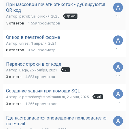
При массовой печати этикеток - дублируются
QR код
6
Автор:
petrobrus
,
6 июня, 2025
qr код
июня,
5
ответов
1 559
просмотров
2025
Qr код в печатной форме
Автор:
unreal
,
1 апреля, 2021
6
6
ответов
3 621
просмотр
июня,
2025
Перенос строки в qr коде
Автор:
Bega
,
26 ноября, 2021
qr
6
3
ответа
4 883
просмотра
июня,
2025
Создание задачи при помощи SQL
Автор:
e.petrashov@stockmann.ru
,
2 июня, 2025
sql
3
3
ответа
1 265
просмотров
июня,
2025
Где настраивается оповещение пользователю
по e-mail
23