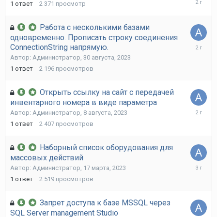
1
ответ
2 371
просмотр
ноября,
2023
Работа с несколькими базами
одновременно. Прописать строку соединения
30
ConnectionString напрямую.
августа,
Автор:
Администратор
,
30 августа, 2023
2023
1
ответ
2 196
просмотров
Открыть ссылку на сайт с передачей
инвентарного номера в виде параметра
8
Автор:
Администратор
,
8 августа, 2023
августа,
1
ответ
2 407
просмотров
2023
Наборный список оборудования для
массовых действий
17
Автор:
Администратор
,
17 марта, 2023
марта,
1
ответ
2 519
просмотров
2023
Запрет доступа к базе MSSQL через
SQL Server management Studio