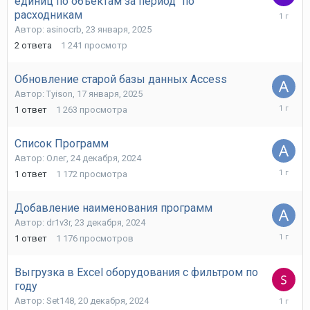
единиц по объектам за период" по
23
расходникам
января,
Автор:
asinocrb
,
23 января, 2025
2025
2
ответа
1 241
просмотр
Обновление старой базы данных Access
Автор:
Tyison
,
17 января, 2025
17
1
ответ
1 263
просмотра
января,
2025
Список Программ
Автор:
Олег
,
24 декабря, 2024
24
1
ответ
1 172
просмотра
декабря,
2024
Добавление наименования программ
Автор:
dr1v3r
,
23 декабря, 2024
23
1
ответ
1 176
просмотров
декабря,
2024
Выгрузка в Excel оборудования с фильтром по
году
20
Автор:
Set148
,
20 декабря, 2024
декабря,