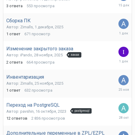
15
3
ответа
553
просмотра
декабря,
2025
Сборка ПК
Автор:
Zimalls
,
1 декабря, 2025
1
1
ответ
671
просмотр
декабря,
2025
Изменение закрытого заказа
Автор:
iPando
,
28 ноября, 2025
заказ
1
2
ответа
664
просмотра
декабря,
2025
Инвентаризация
Автор:
Zimalls
,
25 ноября, 2025
25
1
ответ
632
просмотра
ноября,
2025
Переход на PostgreSQL
Автор:
pavshin
,
16 октября, 2023
postgresql
28
12
ответов
2 836
просмотров
октября,
2025
Дополнительные переменные в ZPL/EZPL