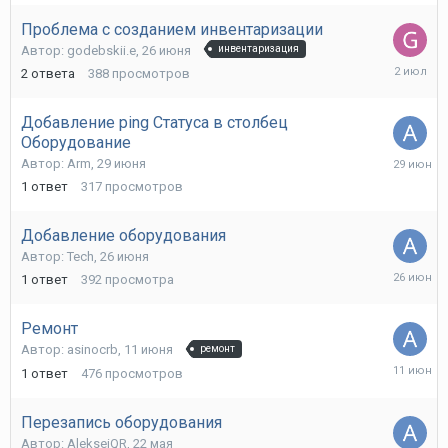
Проблема с созданием инвентаризации
Автор:
godebskii.e
,
26 июня
инвентаризация
2
2
ответа
388
просмотров
июля
Добавление ping Статуса в столбец
Оборудование
29
Автор:
Arm
,
29 июня
июня
1
ответ
317
просмотров
Добавление оборудования
Автор:
Tech
,
26 июня
26
1
ответ
392
просмотра
июня
Ремонт
Автор:
asinocrb
,
11 июня
ремонт
11
1
ответ
476
просмотров
июня
Перезапись оборудования
Автор:
AlekseiQR
,
22 мая