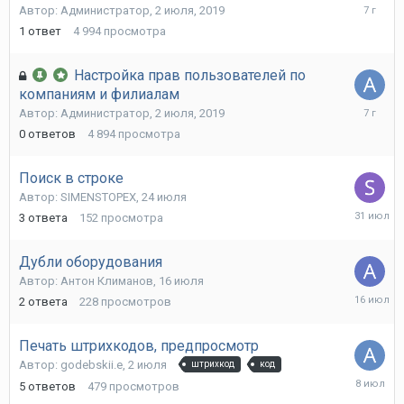
2
Автор:
Администратор
,
2 июля, 2019
июля,
1
ответ
4 994
просмотра
2019
Настройка прав пользователей по
компаниям и филиалам
2
Автор:
Администратор
,
2 июля, 2019
июля,
0
ответов
4 894
просмотра
2019
Поиск в строке
Автор:
SIMENSTOPEX
,
24 июля
31
3
ответа
152
просмотра
июля
Дубли оборудования
Автор:
Антон Климанов
,
16 июля
16
2
ответа
228
просмотров
июля
Печать штрихкодов, предпросмотр
Автор:
godebskii.e
,
2 июля
штрихкод
код
8
5
ответов
479
просмотров
июля