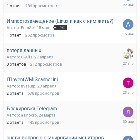
22
1
ответ
186
просмотров
мая
Импортозамещение (Linux и как с ним жить?)
Автор:
PomSer
,
15 мая
linux
15
1
ответ
262
просмотра
мая
потеря данных
Автор:
G-Alfa
,
27 апреля
27
0
ответов
212
просмотров
апреля
ITInventWMIScanner.ini
Автор:
trvasutp
,
23 апреля
23
2
ответа
538
просмотров
апреля
Блокировка Telegram
Автор:
asinocrb
,
24 марта
30
2
ответа
445
просмотров
марта
снова вопрос о сканировании мониторов