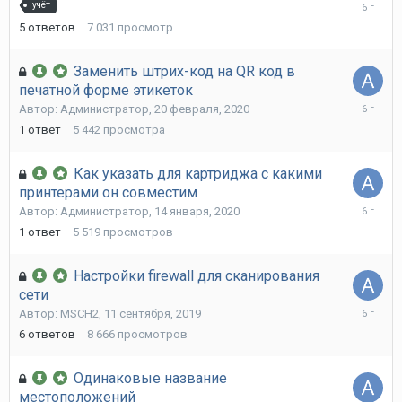
13
учёт
марта,
5
ответов
7 031
просмотр
2020
Заменить штрих-код на QR код в
печатной форме этикеток
20
Автор:
Администратор
,
20 февраля, 2020
февраля
1
ответ
5 442
просмотра
2020
Как указать для картриджа с какими
принтерами он совместим
14
Автор:
Администратор
,
14 января, 2020
января,
1
ответ
5 519
просмотров
2020
Настройки firewall для сканирования
сети
22
Автор:
MSCH2
,
11 сентября, 2019
октября,
6
ответов
8 666
просмотров
2019
Одинаковые название
местоположений