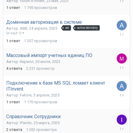
Автор:
forum.it-invent
,
23 мая, 2025
мая,
1
ответ
1 195
просмотров
2025
Доменная авторизация в системе
Автор:
ABB
,
24 апреля, 2025
ad
active derictory
24
(и ещё 1)
апреля,
1
ответ
1 207
просмотров
2025
Массовый импорт учетных единиц ПО
Автор:
Кирилл
,
20 июля, 2023
24
4
ответа
2 251
просмотр
апреля,
2025
Подключение к базе MS SQL ломает клиент
ITInvent
3
Автор:
Feliore
,
3 апреля, 2025
апреля,
1
ответ
1 170
просмотров
2025
Справочник Сотрудники
Автор:
iPando
,
25 марта, 2025
25
2
ответа
1 262
просмотра
марта,