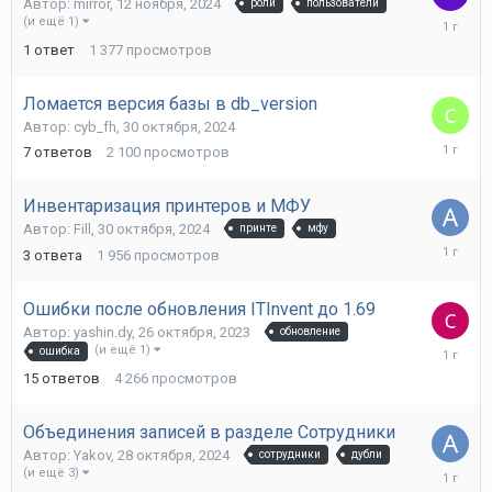
Автор:
mirror
,
12 ноября, 2024
роли
пользователи
12
(и ещё 1)
ноября,
1
ответ
1 377
просмотров
2024
Ломается версия базы в db_version
Автор:
cyb_fh
,
30 октября, 2024
31
7
ответов
2 100
просмотров
октября,
2024
Инвентаризация принтеров и МФУ
Автор:
Fill
,
30 октября, 2024
принте
мфу
30
3
ответа
1 956
просмотров
октября,
2024
Ошибки после обновления ITInvent до 1.69
Автор:
yashin.dy
,
26 октября, 2023
обновление
30
(и ещё 1)
ошибка
октября,
15
ответов
4 266
просмотров
2024
Объединения записей в разделе Сотрудники
Автор:
Yakov
,
28 октября, 2024
сотрудники
дубли
28
(и ещё 3)
октября,