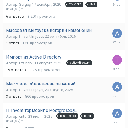
24
Автор:
Sergey
,
17 декабря, 2020
этикетка
имя
сентября
(и ещё 1)
2025
6
ответов
3 201
просмотр
Массовая выгрузка истории изменений
Автор:
IT ivent Enjoyer
,
22 сентября, 2025
22
1
ответ
820
просмотров
сентября
2025
Импорт из Active Directory
Автор:
PzSnark
,
11 августа, 2020
active directory
8
19
ответов
7 260
просмотров
сентября
2025
Массовое обновление значений
Автор:
IT ivent Enjoyer
,
20 августа, 2025
20
3
ответа
866
просмотров
августа,
2025
IT Invent тормозит с PostgresSQL
Автор:
cntd
,
23 июля, 2025
postgressql
pgsql
7
(и ещё 2)
августа,