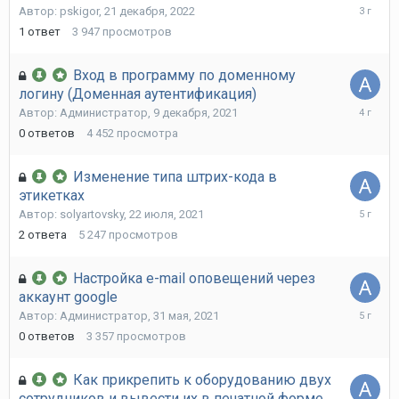
21
Автор:
pskigor
,
21 декабря, 2022
декабря,
1
ответ
3 947
просмотров
2022
Вход в программу по доменному
логину (Доменная аутентификация)
9
Автор:
Администратор
,
9 декабря, 2021
декабря,
0
ответов
4 452
просмотра
2021
Изменение типа штрих-кода в
этикетках
22
Автор:
solyartovsky
,
22 июля, 2021
июля,
2
ответа
5 247
просмотров
2021
Настройка e-mail оповещений через
аккаунт google
31
Автор:
Администратор
,
31 мая, 2021
мая,
0
ответов
3 357
просмотров
2021
Как прикрепить к оборудованию двух
сотрудников и вывести их в печатной форме