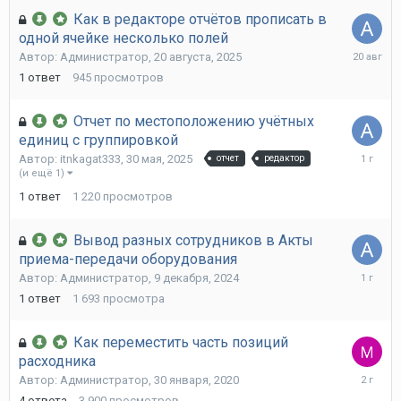
Как в редакторе отчётов прописать в
одной ячейке несколько полей
20
Автор:
Администратор
,
20 августа, 2025
августа,
1
ответ
945
просмотров
2025
Отчет по местоположению учётных
единиц с группировкой
30
Автор:
itnkagat333
,
30 мая, 2025
отчет
редактор
мая,
(и ещё 1)
2025
1
ответ
1 220
просмотров
Вывод разных сотрудников в Акты
приема-передачи оборудования
9
Автор:
Администратор
,
9 декабря, 2024
декабря,
1
ответ
1 693
просмотра
2024
Как переместить часть позиций
расходника
2
Автор:
Администратор
,
30 января, 2020
июля,
4
ответа
3 900
просмотров