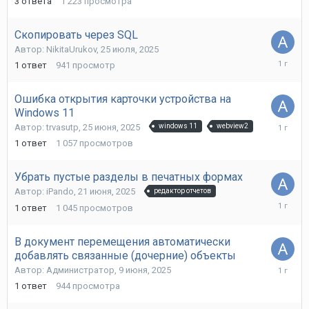
3
ответа
1 223
просмотра
2025
Скопировать через SQL
Автор:
NikitaUrukov
,
25 июля, 2025
25
1
ответ
941
просмотр
июля,
2025
Ошибка открытия карточки устройства на
Windows 11
25
Автор:
trvasutp
,
25 июня, 2025
windows 11
webview2
июня,
1
ответ
1 057
просмотров
2025
Убрать пустые разделы в печатных формах
Автор:
iPando
,
21 июня, 2025
редактор отчетов
22
1
ответ
1 045
просмотров
июня,
2025
В документ перемещения автоматически
добавлять связанные (дочерние) объекты
9
Автор:
Администратор
,
9 июня, 2025
июня,
1
ответ
944
просмотра
2025