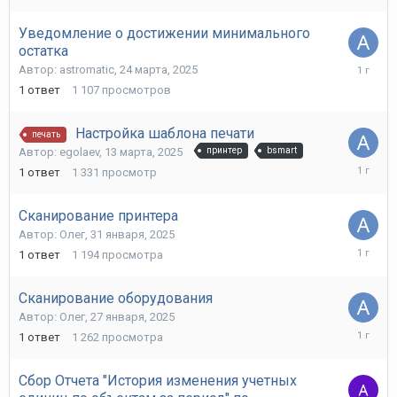
2025
Уведомление о достижении минимального
остатка
24
Автор:
astromatic
,
24 марта, 2025
марта,
1
ответ
1 107
просмотров
2025
Настройка шаблона печати
печать
Автор:
egolaev
,
13 марта, 2025
принтер
bsmart
13
1
ответ
1 331
просмотр
марта,
2025
Сканирование принтера
Автор:
Олег
,
31 января, 2025
31
1
ответ
1 194
просмотра
января,
2025
Сканирование оборудования
Автор:
Олег
,
27 января, 2025
27
1
ответ
1 262
просмотра
января,
2025
Сбор Отчета "История изменения учетных