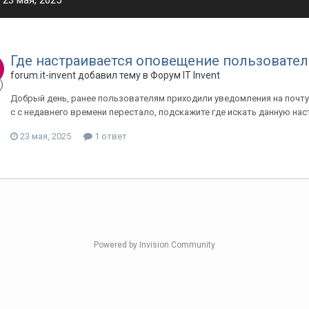
23 мая, 2025
Где настраивается оповещение пользователю
forum.it-invent добавил тему в
Форум IT Invent
Добрый день, ранее пользователям приходили уведомления на почту п
с с недавнего времени перестало, подскажите где искать данную на
23 мая, 2025
1 ответ
Powered by Invision Community