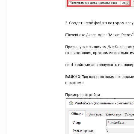
2. Создать cmd файл в котором запус
ITInvent.exe /UserLogin="Maxim Petrov
При запуске с ключом /NetScan про
сканирования, программа автоматич
cmd файл можно запускать в плани
ВАЖНО:
Так как программа с параме
в системе.
Пример настройки: