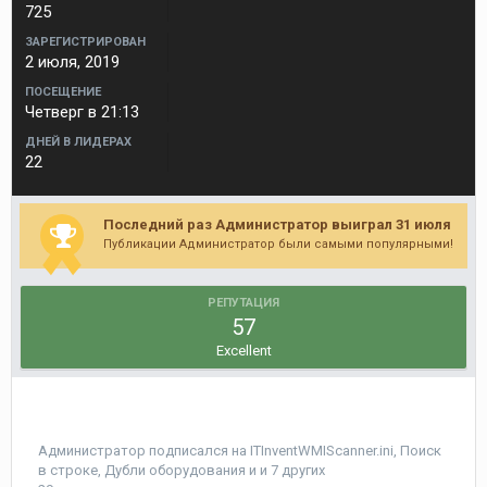
725
ЗАРЕГИСТРИРОВАН
2 июля, 2019
ПОСЕЩЕНИЕ
Четверг в 21:13
ДНЕЙ В ЛИДЕРАХ
22
Последний раз Администратор выиграл 31 июля
Публикации Администратор были самыми популярными!
РЕПУТАЦИЯ
57
Excellent
Администратор
подписался на
ITInventWMIScanner.ini
,
Поиск
в строке
,
Дубли оборудования
и и 7 других