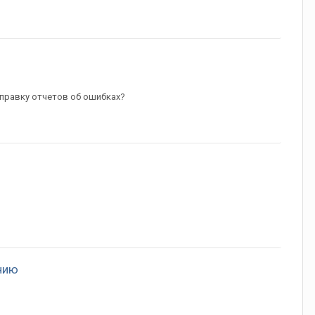
тправку отчетов об ошибках?
нию