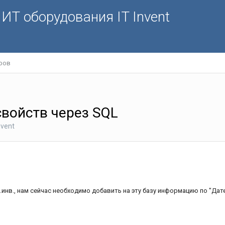
ИТ оборудования IT Invent
ров
войств через SQL
nvent
ит.инв., нам сейчас необходимо добавить на эту базу информацию по "Д