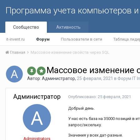
Программа учета компьютеров и 
Сообщество
Активность
it-invent.ru
Форум
Пользователи в сети
Таблица лиде
Главная
Массовое изменение свойств через SQL
Массовое изменение с
Автор:
Администратор
,
25 февраля, 2021
в
Форум IT I
Администратор
Опубликовано:
25 февраля, 2021
Добрый день.
У нас есть база на 35000 позиций в 
запрос/эксельку.
Значения у всех дат-разные.
Administrators