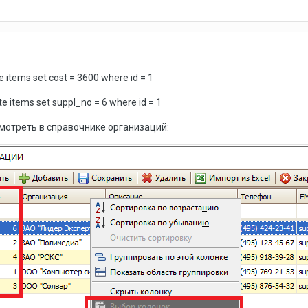
items set cost = 3600 where id = 1
items set suppl_no = 6 where id = 1
мотреть в справочнике организаций: