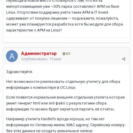
переходе в новое место столкнулся с тем, что из-за
импортозамещения уже ~30% парка составляют АРМ на базе
Linux. Отсутствие поддержки учёта таких АРМ в IT Invent
сдерживает от покупки лицензии — подскажите, пожалуйста,
может уже планируются разработка хотя бы модуля для сбора
характеристик с АРМ на Linux?
Администратор
57
Опубликовано:
15 мая
Здравствуйте.
Нет возможности реализовать отдельную утилиту для сбора
информации о компьютере в ОС Linux.
Если появится нормальная внешняя отдельная утилита которая
умеет генерит html или xml файл с результатами сбора
информации то можно будет научиться парсить её отчёты.
Например утилита HardInfo вроде хороша, но там нет
информации по Сетевому имени, MAC адресу, Серийному номеру -
без этих данных не создать уникальные записи.