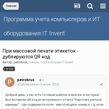
Главная
Программа учета компьютеров и ИТ
оборудования IT Invent
При массовой печати этикеток -
дублируются QR код
Автор:
petrobrus
,
6 июня, 2025
в
Форум IT Invent
qr код
petrobrus
0
Опубликовано:
6 июня, 2025
Добрый день, у нас есть готовый шаблон этикетки, в который
был вставлен QR код из встроенного отчета "Карточка учеткой
единицы" - где содержатся поля - имя id модель номер и т.д, если