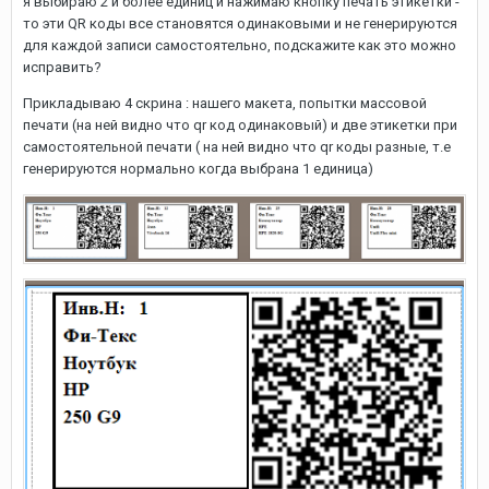
я выбираю 2 и более единиц и нажимаю кнопку печать этикетки -
то эти QR коды все становятся одинаковыми и не генерируются
для каждой записи самостоятельно, подскажите как это можно
исправить?
Прикладываю 4 скрина : нашего макета, попытки массовой
печати (на ней видно что qr код одинаковый) и две этикетки при
самостоятельной печати ( на ней видно что qr коды разные, т.е
генерируются нормально когда выбрана 1 единица)