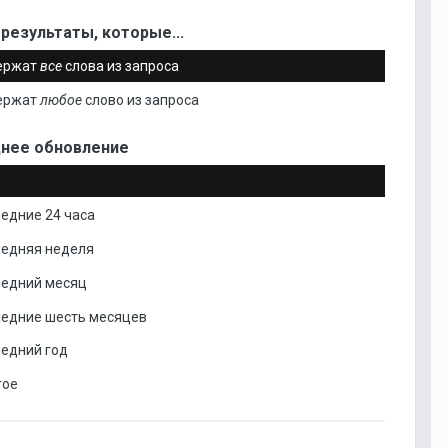
результаты, которые...
ержат
все
слова из запроса
ержат
любое
слово из запроса
нее обновление
едние 24 часа
ледняя неделя
ледний месяц
ледние шесть месяцев
едний год
гое