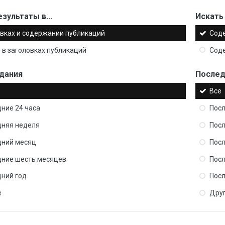
зультаты в...
Искать 
вках и содержании публикаций
Сод
 в заголовках публикаций
Сод
дания
Послед
Все
ние 24 часа
Посл
дняя неделя
Пос
дний месяц
Пос
дние шесть месяцев
Пос
ний год
Посл
е
Дру