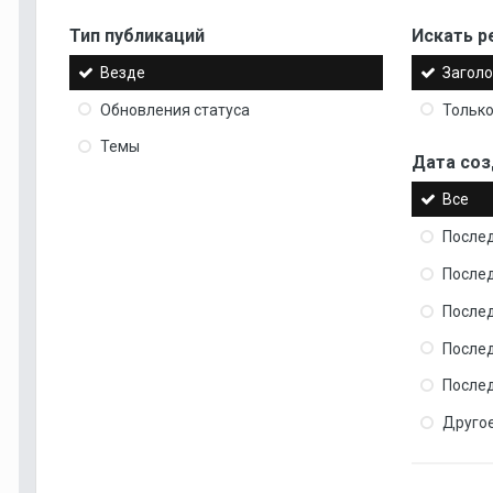
Тип публикаций
Искать ре
Везде
Заголо
Обновления статуса
Только
Темы
Дата соз
Все
Послед
После
После
После
Послед
Друго